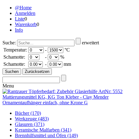
@Home
Anmelden
Liste
0
Warenkorb
0
Info
Suche:
erweitert
Temperatur:
-
°C
Schamotte:
-
%
Schamotte:
-
mm
Menu
Bücher
(170)
Werkzeuge
(483)
Glasuren
(371)
Keramische Malfarben
(341)
Brennhilfsmittel und Öfen
(149)