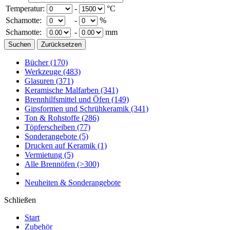
Temperatur:
-
°C
Schamotte:
-
%
Schamotte:
-
mm
Bücher
(170)
Werkzeuge
(483)
Glasuren
(371)
Keramische Malfarben
(341)
Brennhilfsmittel und Öfen
(149)
Gipsformen und Schrühkeramik
(341)
Ton & Rohstoffe
(286)
Töpferscheiben
(77)
Sonderangebote
(5)
Drucken auf Keramik
(1)
Vermietung
(5)
Alle Brennöfen
(>300)
Neuheiten & Sonderangebote
Schließen
Start
Zubehör