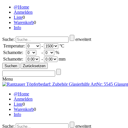
@Home
Anmelden
Liste
0
Warenkorb
0
Info
Suche:
erweitert
Temperatur:
-
°C
Schamotte:
-
%
Schamotte:
-
mm
Menu
@Home
Anmelden
Liste
0
Warenkorb
0
Info
Suche:
erweitert