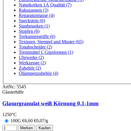
Naturkorken 1A Qualität (7)
Rakuzangen (3)
Reparaturmasse (4)
Speckstein (6)
Staubmasken (1)
Stopfen (6)
Teekannengriffe (6)
Texturen, Stempel und Muster (65)
Tonabscheider (2)
Trennmittel f. Gipsformen (1)
Uhrwerke (2)
Werkzeuge (2)
Zubehör (2)
Öllampenzubehör (4)
ArtNr.:
5545
Glasierhilfe
Glasurgranulat weiß Körnung 0,1-1mm
1250°C
100G
€
6,60
€0,07/g
Merken
Kaufen