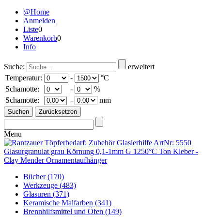
@Home
Anmelden
Liste
0
Warenkorb
0
Info
Suche:
erweitert
Temperatur:
-
°C
Schamotte:
-
%
Schamotte:
-
mm
Menu
Bücher
(170)
Werkzeuge
(483)
Glasuren
(371)
Keramische Malfarben
(341)
Brennhilfsmittel und Öfen
(149)