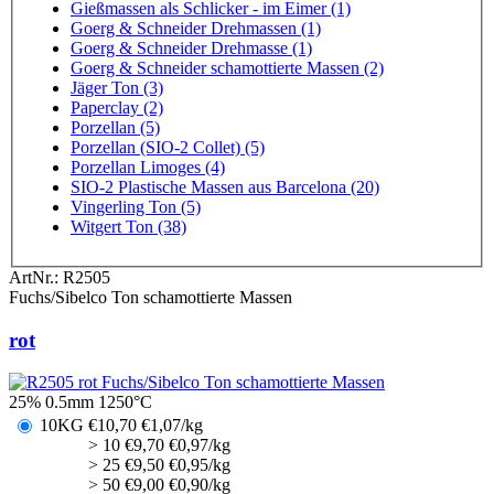
Gießmassen als Schlicker - im Eimer (1)
Goerg & Schneider Drehmassen (1)
Goerg & Schneider Drehmasse (1)
Goerg & Schneider schamottierte Massen (2)
Jäger Ton (3)
Paperclay (2)
Porzellan (5)
Porzellan (SIO-2 Collet) (5)
Porzellan Limoges (4)
SIO-2 Plastische Massen aus Barcelona (20)
Vingerling Ton (5)
Witgert Ton (38)
ArtNr.:
R2505
Fuchs/Sibelco Ton schamottierte Massen
rot
25% 0.5mm 1250°C
10KG
€
10,70
€1,07/kg
> 10
€
9,70
€0,97/kg
> 25
€
9,50
€0,95/kg
> 50
€
9,00
€0,90/kg