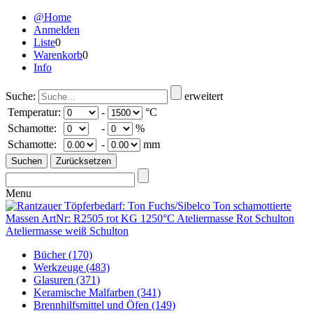
@Home
Anmelden
Liste
0
Warenkorb
0
Info
Suche:
erweitert
Temperatur:
-
°C
Schamotte:
-
%
Schamotte:
-
mm
Menu
Bücher
(170)
Werkzeuge
(483)
Glasuren
(371)
Keramische Malfarben
(341)
Brennhilfsmittel und Öfen
(149)