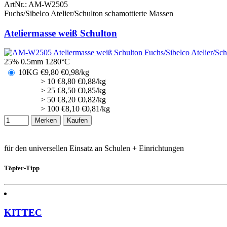
ArtNr.:
AM-W2505
Fuchs/Sibelco Atelier/Schulton schamottierte Massen
Ateliermasse weiß Schulton
25% 0.5mm 1280°C
10KG
€
9,80
€0,98/kg
> 10
€
8,80
€0,88/kg
> 25
€
8,50
€0,85/kg
> 50
€
8,20
€0,82/kg
> 100
€
8,10
€0,81/kg
Merken
Kaufen
für den universellen Einsatz an Schulen + Einrichtungen
Töpfer-Tipp
KITTEC