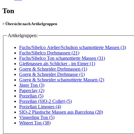
Ton
> Übersicht nach Artikelgruppen
Artikelgruppen:
Fuchs/Sibelco Atelier/Schulton schamottierte Massen (3)
Fuchs/Sibelco Drehmassen (21)
Fuchs/Sibelco Ton schamottierte Massen (31)
Gießmassen als Schlicker - im Eimer (1)
Goerg & Schneider Drehmassen (1)
Goerg & Schneider Drehmasse (1)
Goerg & Schneider schamottierte Massen (2)
Jäger Ton (3)
Paperclay (2)
Porzellan (5)
Porzellan (SIO-2 Collet) (5)
Porzellan Limoges (4)
SIO-2 Plastische Massen aus Barcelona (20)
Vingerling Ton (5)
Witgert Ton (38)