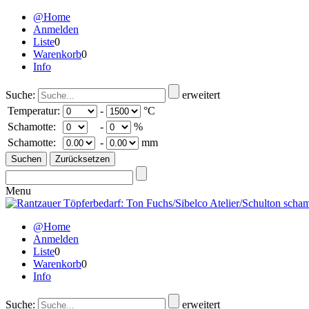
@Home
Anmelden
Liste
0
Warenkorb
0
Info
Suche:
erweitert
Temperatur:
-
°C
Schamotte:
-
%
Schamotte:
-
mm
Menu
@Home
Anmelden
Liste
0
Warenkorb
0
Info
Suche:
erweitert