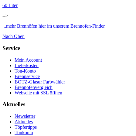
60 Liter
-->
...mehr Brennöfen hier im unserem Brennofen-Finder
Nach Oben
Service
Mein Account
Lieferkosten
Ton-Konto
Brennservice
BOTZ-Glasur Farbwähler
Brennofenvergleich
Webseite mit SSL öffnen
Aktuelles
Newsletter
Aktuelles
Töpfertipps
Tonkonto