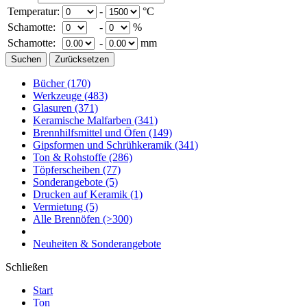
Temperatur:
-
°C
Schamotte:
-
%
Schamotte:
-
mm
Bücher
(170)
Werkzeuge
(483)
Glasuren
(371)
Keramische Malfarben
(341)
Brennhilfsmittel und Öfen
(149)
Gipsformen und Schrühkeramik
(341)
Ton & Rohstoffe
(286)
Töpferscheiben
(77)
Sonderangebote
(5)
Drucken auf Keramik
(1)
Vermietung
(5)
Alle Brennöfen
(>300)
Neuheiten & Sonderangebote
Schließen
Start
Ton