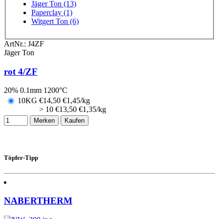
Jäger Ton (13)
Paperclay (1)
Witgert Ton (6)
ArtNr.:
J4ZF
Jäger Ton
rot 4/ZF
20% 0.1mm 1200°C
10KG
€
14,50
€1,45/kg
> 10
€
13,50
€1,35/kg
Merken
Kaufen
Töpfer-Tipp
NABERTHERM