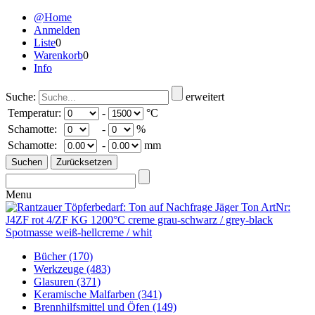
@Home
Anmelden
Liste
0
Warenkorb
0
Info
Suche:
erweitert
Temperatur:
-
°C
Schamotte:
-
%
Schamotte:
-
mm
Menu
Bücher
(170)
Werkzeuge
(483)
Glasuren
(371)
Keramische Malfarben
(341)
Brennhilfsmittel und Öfen
(149)