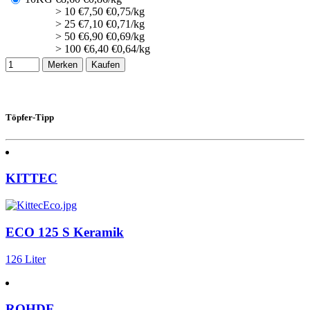
> 10
€
7,50
€0,75/kg
> 25
€
7,10
€0,71/kg
> 50
€
6,90
€0,69/kg
> 100
€
6,40
€0,64/kg
Merken
Kaufen
Töpfer-Tipp
KITTEC
ECO 125 S Keramik
126 Liter
ROHDE