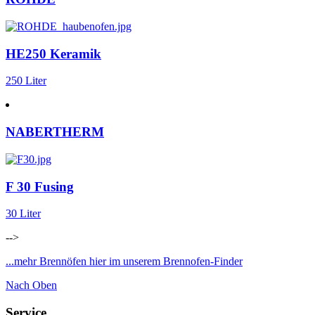
HE250 Keramik
250 Liter
NABERTHERM
F 30 Fusing
30 Liter
-->
...mehr Brennöfen hier im unserem Brennofen-Finder
Nach Oben
Service