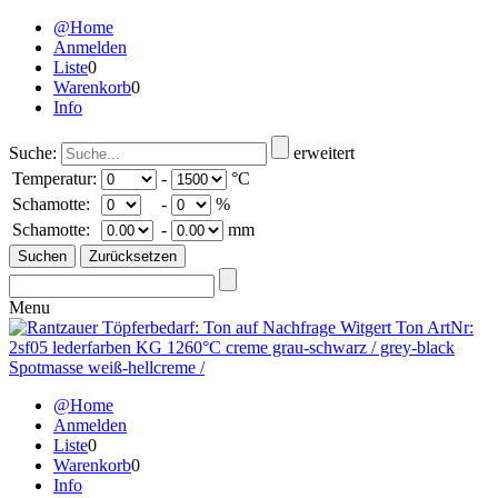
@Home
Anmelden
Liste
0
Warenkorb
0
Info
Suche:
erweitert
Temperatur:
-
°C
Schamotte:
-
%
Schamotte:
-
mm
Menu
@Home
Anmelden
Liste
0
Warenkorb
0
Info