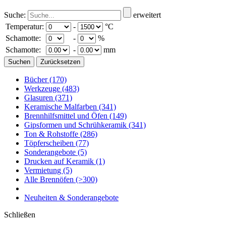
Suche:
erweitert
Temperatur:
-
°C
Schamotte:
-
%
Schamotte:
-
mm
Bücher
(170)
Werkzeuge
(483)
Glasuren
(371)
Keramische Malfarben
(341)
Brennhilfsmittel und Öfen
(149)
Gipsformen und Schrühkeramik
(341)
Ton & Rohstoffe
(286)
Töpferscheiben
(77)
Sonderangebote
(5)
Drucken auf Keramik
(1)
Vermietung
(5)
Alle Brennöfen
(>300)
Neuheiten & Sonderangebote
Schließen