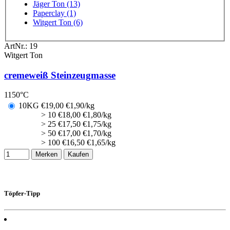
Jäger Ton (13)
Paperclay (1)
Witgert Ton (6)
ArtNr.:
19
Witgert Ton
cremeweiß Steinzeugmasse
1150°C
10KG
€
19,00
€1,90/kg
> 10
€
18,00
€1,80/kg
> 25
€
17,50
€1,75/kg
> 50
€
17,00
€1,70/kg
> 100
€
16,50
€1,65/kg
Merken
Kaufen
Töpfer-Tipp