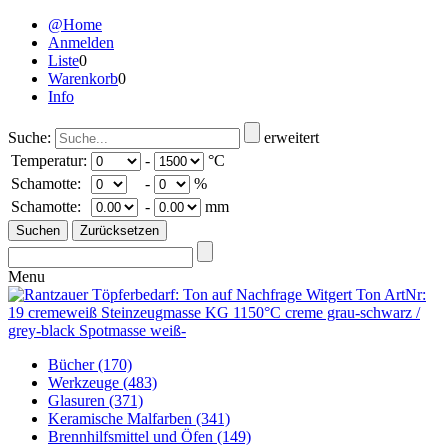
@Home
Anmelden
Liste
0
Warenkorb
0
Info
Suche:
erweitert
Temperatur:
-
°C
Schamotte:
-
%
Schamotte:
-
mm
Menu
Bücher
(170)
Werkzeuge
(483)
Glasuren
(371)
Keramische Malfarben
(341)
Brennhilfsmittel und Öfen
(149)