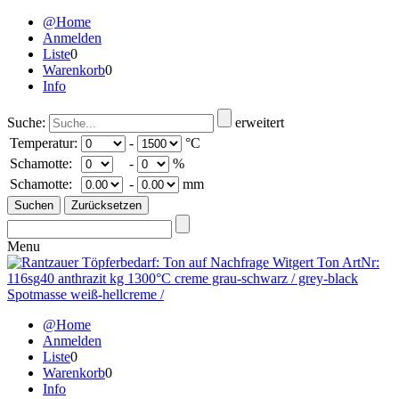
@Home
Anmelden
Liste
0
Warenkorb
0
Info
Suche:
erweitert
Temperatur:
-
°C
Schamotte:
-
%
Schamotte:
-
mm
Menu
@Home
Anmelden
Liste
0
Warenkorb
0
Info