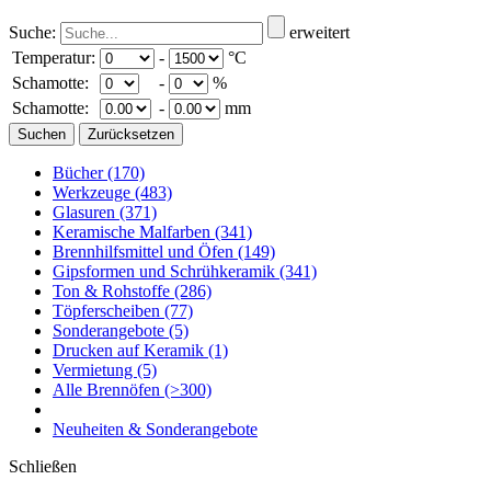
Suche:
erweitert
Temperatur:
-
°C
Schamotte:
-
%
Schamotte:
-
mm
Bücher
(170)
Werkzeuge
(483)
Glasuren
(371)
Keramische Malfarben
(341)
Brennhilfsmittel und Öfen
(149)
Gipsformen und Schrühkeramik
(341)
Ton & Rohstoffe
(286)
Töpferscheiben
(77)
Sonderangebote
(5)
Drucken auf Keramik
(1)
Vermietung
(5)
Alle Brennöfen
(>300)
Neuheiten & Sonderangebote
Schließen