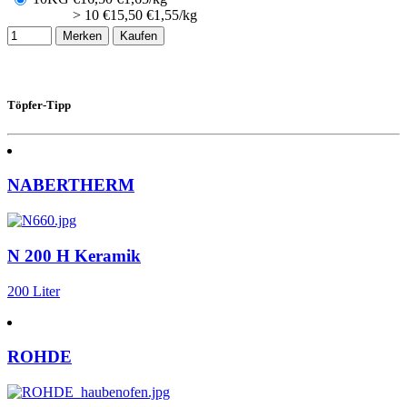
> 10
€
15,50
€1,55/kg
Merken
Kaufen
Töpfer-Tipp
NABERTHERM
N 200 H Keramik
200 Liter
ROHDE