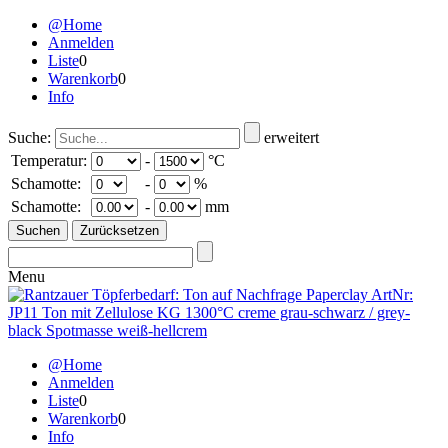
@Home
Anmelden
Liste
0
Warenkorb
0
Info
Suche:
erweitert
Temperatur:
-
°C
Schamotte:
-
%
Schamotte:
-
mm
Menu
@Home
Anmelden
Liste
0
Warenkorb
0
Info