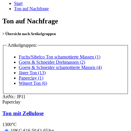
Start
Ton auf Nachfrage
Ton auf Nachfrage
> Übersicht nach Artikelgruppen
Artikelgruppen:
Fuchs/Sibelco Ton schamottierte Massen (1)
Goerg & Schneider Drehmassen (2)
Goerg & Schneider schamottierte Massen (4)
Jäger Ton (13)
Paperclay (1)
Witgert Ton (6)
ArtNr.:
JP11
Paperclay
Ton mit Zellulose
1300°C
10KG
€
16,50
€1,65/kg