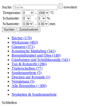
Suche:
erweitert
Temperatur:
-
°C
Schamotte:
-
%
Schamotte:
-
mm
Bücher
(170)
Werkzeuge
(483)
Glasuren
(371)
Keramische Malfarben
(341)
Brennhilfsmittel und Öfen
(149)
Gipsformen und Schrühkeramik
(341)
Ton & Rohstoffe
(286)
Töpferscheiben
(77)
Sonderangebote
(5)
Drucken auf Keramik
(1)
Vermietung
(5)
Alle Brennöfen
(>300)
Neuheiten & Sonderangebote
Schließen