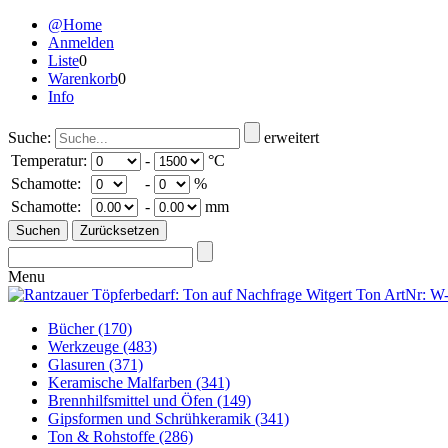
@Home
Anmelden
Liste
0
Warenkorb
0
Info
Suche:
erweitert
Temperatur:
-
°C
Schamotte:
-
%
Schamotte:
-
mm
Menu
Bücher
(170)
Werkzeuge
(483)
Glasuren
(371)
Keramische Malfarben
(341)
Brennhilfsmittel und Öfen
(149)
Gipsformen und Schrühkeramik
(341)
Ton & Rohstoffe
(286)