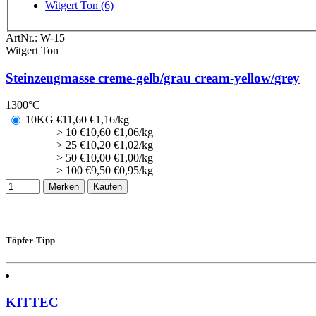
Witgert Ton (6)
ArtNr.:
W-15
Witgert Ton
Steinzeugmasse creme-gelb/grau cream-yellow/grey
1300°C
10KG
€
11,60
€1,16/kg
> 10
€
10,60
€1,06/kg
> 25
€
10,20
€1,02/kg
> 50
€
10,00
€1,00/kg
> 100
€
9,50
€0,95/kg
Merken
Kaufen
Töpfer-Tipp
KITTEC