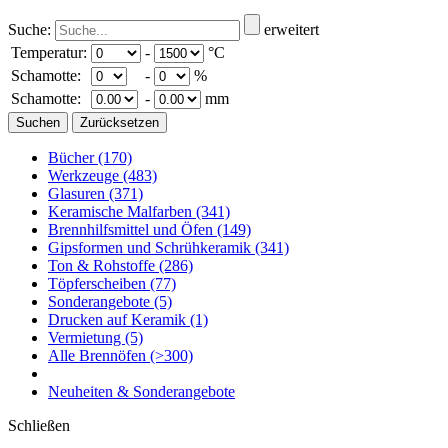
Suche:
erweitert
Temperatur:
-
°C
Schamotte:
-
%
Schamotte:
-
mm
Bücher
(170)
Werkzeuge
(483)
Glasuren
(371)
Keramische Malfarben
(341)
Brennhilfsmittel und Öfen
(149)
Gipsformen und Schrühkeramik
(341)
Ton & Rohstoffe
(286)
Töpferscheiben
(77)
Sonderangebote
(5)
Drucken auf Keramik
(1)
Vermietung
(5)
Alle Brennöfen
(>300)
Neuheiten & Sonderangebote
Schließen