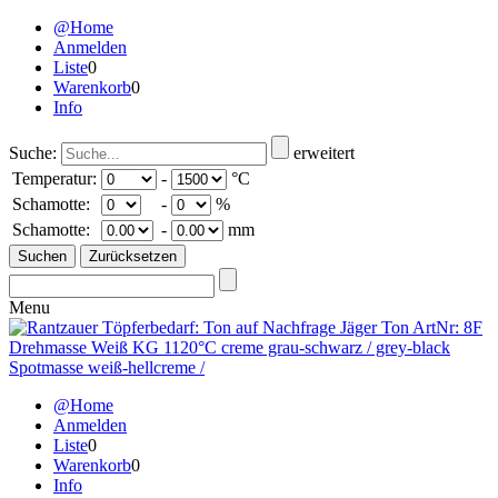
@Home
Anmelden
Liste
0
Warenkorb
0
Info
Suche:
erweitert
Temperatur:
-
°C
Schamotte:
-
%
Schamotte:
-
mm
Menu
@Home
Anmelden
Liste
0
Warenkorb
0
Info