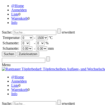
@Home
Anmelden
Liste
0
Warenkorb
0
Info
Suche:
erweitert
Temperatur:
-
°C
Schamotte:
-
%
Schamotte:
-
mm
Menu
@Home
Anmelden
Liste
0
Warenkorb
0
Info
Suche:
erweitert