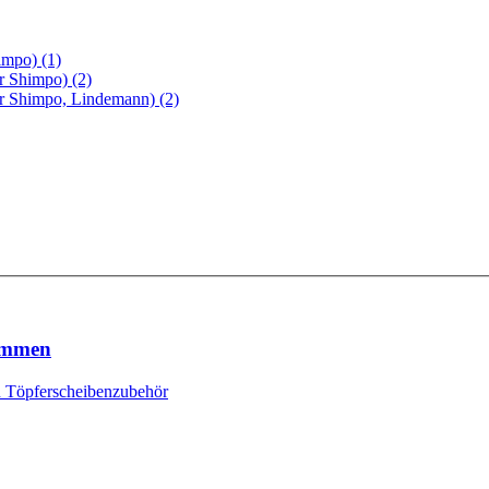
impo) (1)
r Shimpo) (2)
r Shimpo, Lindemann) (2)
lemmen