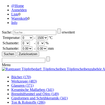
@Home
Anmelden
Liste
0
Warenkorb
0
Info
Suche:
erweitert
Temperatur:
-
°C
Schamotte:
-
%
Schamotte:
-
mm
Menu
Bücher
(170)
Werkzeuge
(483)
Glasuren
(371)
Keramische Malfarben
(341)
Brennhilfsmittel und Öfen
(149)
Gipsformen und Schrühkeramik
(341)
Ton & Rohstoffe
(286)