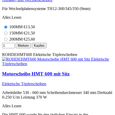
Für Wechselplattensysteme TH12-300/345/350 (9mm)
Alles Lesen
100MM
€
13,50
150MM
€
21,50
200MM
€
25,60
Merken
Kaufen
ROHDEHMT600
Elektrische Töpferscheiben
Motorscheibe HMT 600 mit Sitz
Elektrische Töpferscheiben
Arbeitshöhe 530 - 660 mm Scheibendurchmesser 340 mm Drehzahl
0-250 U/m Leistung 370 W
Alles Lesen
Die HMT 600 wurde für den täglichen Einsatz in der