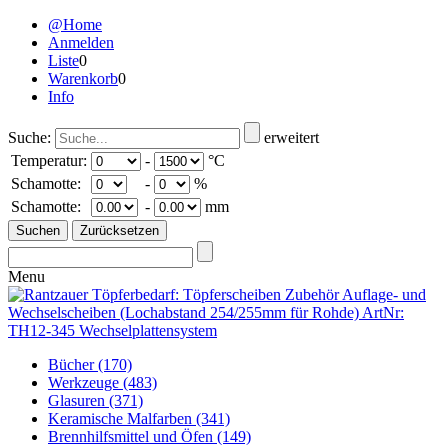
@Home
Anmelden
Liste
0
Warenkorb
0
Info
Suche:
erweitert
Temperatur:
-
°C
Schamotte:
-
%
Schamotte:
-
mm
Menu
Bücher
(170)
Werkzeuge
(483)
Glasuren
(371)
Keramische Malfarben
(341)
Brennhilfsmittel und Öfen
(149)