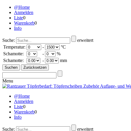
@Home
Anmelden
Liste
0
Warenkorb
0
Info
Suche:
erweitert
Temperatur:
-
°C
Schamotte:
-
%
Schamotte:
-
mm
Menu
@Home
Anmelden
Liste
0
Warenkorb
0
Info
Suche:
erweitert