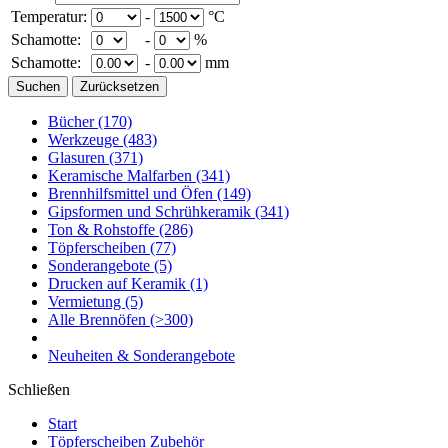
Temperatur:
-
°C
Schamotte:
-
%
Schamotte:
-
mm
Bücher
(170)
Werkzeuge
(483)
Glasuren
(371)
Keramische Malfarben
(341)
Brennhilfsmittel und Öfen
(149)
Gipsformen und Schrühkeramik
(341)
Ton & Rohstoffe
(286)
Töpferscheiben
(77)
Sonderangebote
(5)
Drucken auf Keramik
(1)
Vermietung
(5)
Alle Brennöfen
(>300)
Neuheiten & Sonderangebote
Schließen
Start
Töpferscheiben Zubehör