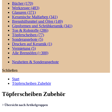
Bücher
(170)
Werkzeuge
(483)
Glasuren
(371)
Keramische Malfarben
(341)
Brennhilfsmittel und Öfen
(149)
Gipsformen und Schrühkeramik
(341)
Ton & Rohstoffe
(286)
Töpferscheiben
(77)
Sonderangebote
(5)
Drucken auf Keramik
(1)
Vermietung
(5)
Alle Brennöfen
(>300)
Neuheiten & Sonderangebote
Schließen
Start
Töpferscheiben Zubehör
Töpferscheiben Zubehör
> Übersicht nach Artikelgruppen