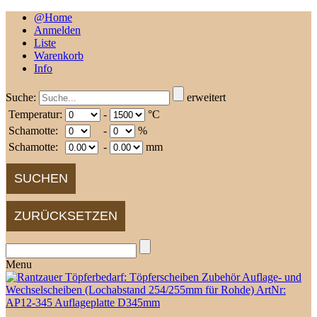
@Home
Anmelden
Liste
Warenkorb
Info
Suche:
erweitert
Temperatur:
-
°C
Schamotte:
-
%
Schamotte:
-
mm
Menu