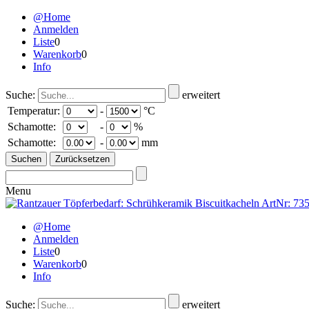
@Home
Anmelden
Liste
0
Warenkorb
0
Info
Suche:
erweitert
Temperatur:
-
°C
Schamotte:
-
%
Schamotte:
-
mm
Menu
@Home
Anmelden
Liste
0
Warenkorb
0
Info
Suche:
erweitert