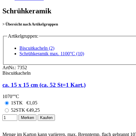
Schrühkeramik
> Übersicht nach Artikelgruppen
Artikelgruppen:
Biscuitkacheln (2)
Schrühkeramik max. 1100°C (10)
ArtNr.:
7352
Biscuitkacheln
ca. 15 x 15 cm (ca. 52 St=1 Kart.)
1070°°C
1STK
€
1,05
52STK
€
49,25
Merken
Kaufen
Menge im Karton kann variieren, max. Brenntemp. flach gebrannt 10