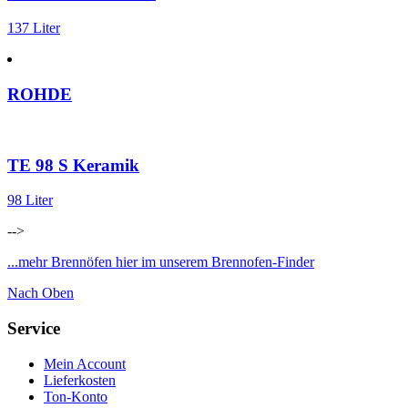
137 Liter
ROHDE
TE 98 S Keramik
98 Liter
-->
...mehr Brennöfen hier im unserem Brennofen-Finder
Nach Oben
Service
Mein Account
Lieferkosten
Ton-Konto