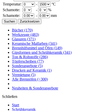
Temperatur:
-
°C
Schamotte:
-
%
Schamotte:
-
mm
Bücher
(170)
Werkzeuge
(483)
Glasuren
(371)
Keramische Malfarben
(341)
Brennhilfsmittel und Öfen
(149)
Gipsformen und Schrühkeramik
(341)
Ton & Rohstoffe
(286)
Töpferscheiben
(77)
Sonderangebote
(5)
Drucken auf Keramik
(1)
Vermietung
(5)
Alle Brennöfen
(>300)
Neuheiten & Sonderangebote
Schließen
Start
Schrühkeramik