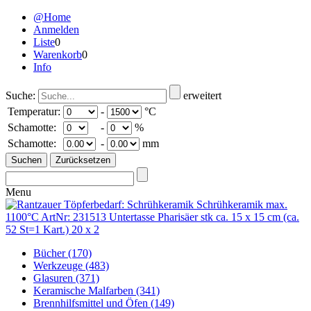
@Home
Anmelden
Liste
0
Warenkorb
0
Info
Suche:
erweitert
Temperatur:
-
°C
Schamotte:
-
%
Schamotte:
-
mm
Menu
Bücher
(170)
Werkzeuge
(483)
Glasuren
(371)
Keramische Malfarben
(341)
Brennhilfsmittel und Öfen
(149)