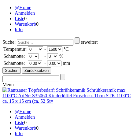
@Home
Anmelden
Liste
0
Warenkorb
0
Info
Suche:
erweitert
Temperatur:
-
°C
Schamotte:
-
%
Schamotte:
-
mm
Menu
@Home
Anmelden
Liste
0
Warenkorb
0
Info