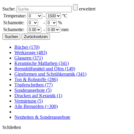
Suche:
erweitert
Temperatur:
-
°C
Schamotte:
-
%
Schamotte:
-
mm
Bücher
(170)
Werkzeuge
(483)
Glasuren
(371)
Keramische Malfarben
(341)
Brennhilfsmittel und Öfen
(149)
Gipsformen und Schrühkeramik
(341)
Ton & Rohstoffe
(286)
Töpferscheiben
(77)
Sonderangebote
(5)
Drucken auf Keramik
(1)
Vermietung
(5)
Alle Brennöfen
(>300)
Neuheiten & Sonderangebote
Schließen