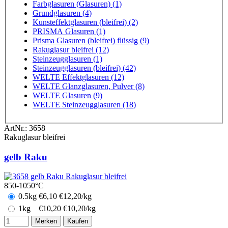
Farbglasuren (Glasuren) (1)
Grundglasuren (4)
Kunsteffektglasuren (bleifrei) (2)
PRISMA Glasuren (1)
Prisma Glasuren (bleifrei) flüssig (9)
Rakuglasur bleifrei (12)
Steinzeugglasuren (1)
Steinzeugglasuren (bleifrei) (42)
WELTE Effektglasuren (12)
WELTE Glanzglasuren, Pulver (8)
WELTE Glasuren (9)
WELTE Steinzeugglasuren (18)
ArtNr.:
3658
Rakuglasur bleifrei
gelb Raku
850-1050°C
0.5kg
€
6,10
€12,20/kg
1kg
€
10,20
€10,20/kg
Merken
Kaufen