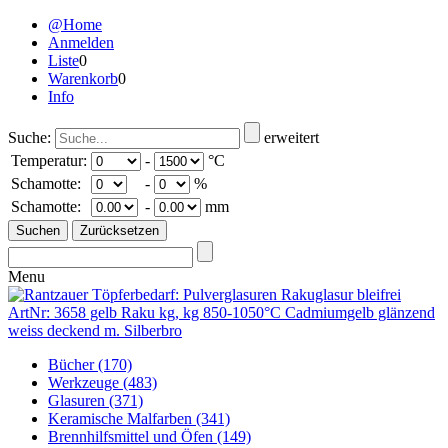
@Home
Anmelden
Liste
0
Warenkorb
0
Info
Suche:
erweitert
Temperatur:
-
°C
Schamotte:
-
%
Schamotte:
-
mm
Menu
Bücher
(170)
Werkzeuge
(483)
Glasuren
(371)
Keramische Malfarben
(341)
Brennhilfsmittel und Öfen
(149)