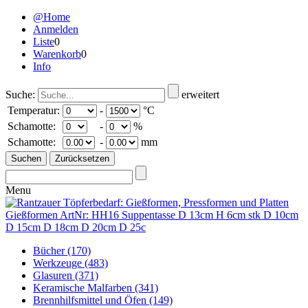
@Home
Anmelden
Liste
0
Warenkorb
0
Info
Suche:
erweitert
Temperatur:
-
°C
Schamotte:
-
%
Schamotte:
-
mm
Menu
Bücher
(170)
Werkzeuge
(483)
Glasuren
(371)
Keramische Malfarben
(341)
Brennhilfsmittel und Öfen
(149)