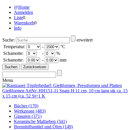
@Home
Anmelden
Liste
0
Warenkorb
0
Info
Suche:
erweitert
Temperatur:
-
°C
Schamotte:
-
%
Schamotte:
-
mm
Menu
Bücher
(170)
Werkzeuge
(483)
Glasuren
(371)
Keramische Malfarben
(341)
Brennhilfsmittel und Öfen
(149)