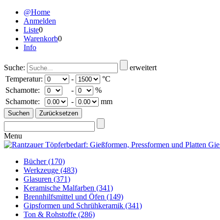
@Home
Anmelden
Liste
0
Warenkorb
0
Info
Suche:
erweitert
Temperatur:
-
°C
Schamotte:
-
%
Schamotte:
-
mm
Menu
Bücher
(170)
Werkzeuge
(483)
Glasuren
(371)
Keramische Malfarben
(341)
Brennhilfsmittel und Öfen
(149)
Gipsformen und Schrühkeramik
(341)
Ton & Rohstoffe
(286)