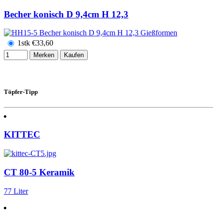
Becher konisch D 9,4cm H 12,3
1stk
€
33,60
Merken
Kaufen
Töpfer-Tipp
KITTEC
CT 80-5 Keramik
77 Liter