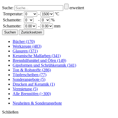
Suche:
erweitert
Temperatur:
-
°C
Schamotte:
-
%
Schamotte:
-
mm
Bücher
(170)
Werkzeuge
(483)
Glasuren
(371)
Keramische Malfarben
(341)
Brennhilfsmittel und Öfen
(149)
Gipsformen und Schrühkeramik
(341)
Ton & Rohstoffe
(286)
Töpferscheiben
(77)
Sonderangebote
(5)
Drucken auf Keramik
(1)
Vermietung
(5)
Alle Brennöfen
(>300)
Neuheiten & Sonderangebote
Schließen