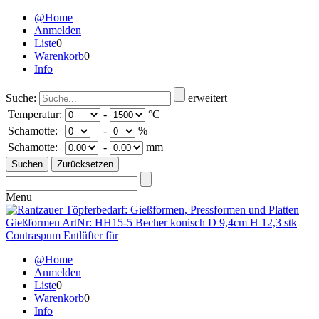
@Home
Anmelden
Liste
0
Warenkorb
0
Info
Suche:
erweitert
Temperatur:
-
°C
Schamotte:
-
%
Schamotte:
-
mm
Menu
@Home
Anmelden
Liste
0
Warenkorb
0
Info