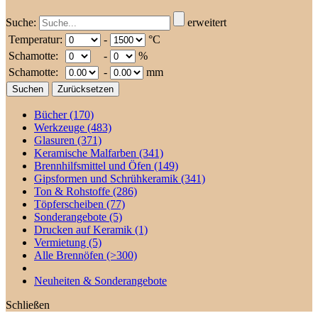
Suche:
erweitert
Temperatur:
-
°C
Schamotte:
-
%
Schamotte:
-
mm
Bücher
(170)
Werkzeuge
(483)
Glasuren
(371)
Keramische Malfarben
(341)
Brennhilfsmittel und Öfen
(149)
Gipsformen und Schrühkeramik
(341)
Ton & Rohstoffe
(286)
Töpferscheiben
(77)
Sonderangebote
(5)
Drucken auf Keramik
(1)
Vermietung
(5)
Alle Brennöfen
(>300)
Neuheiten & Sonderangebote
Schließen