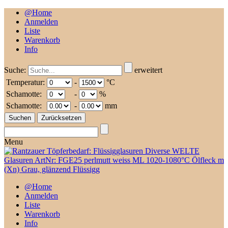
@Home
Anmelden
Liste
Warenkorb
Info
Suche:
erweitert
Temperatur:
-
°C
Schamotte:
-
%
Schamotte:
-
mm
Menu
@Home
Anmelden
Liste
Warenkorb
Info