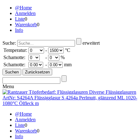
@Home
Anmelden
Liste
0
Warenkorb
0
Info
Suche:
erweitert
Temperatur:
-
°C
Schamotte:
-
%
Schamotte:
-
mm
Menu
@Home
Anmelden
Liste
0
Warenkorb
0
Info