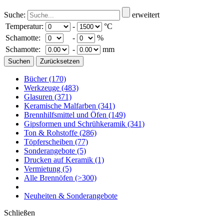
Suche:
erweitert
Temperatur:
-
°C
Schamotte:
-
%
Schamotte:
-
mm
Bücher
(170)
Werkzeuge
(483)
Glasuren
(371)
Keramische Malfarben
(341)
Brennhilfsmittel und Öfen
(149)
Gipsformen und Schrühkeramik
(341)
Ton & Rohstoffe
(286)
Töpferscheiben
(77)
Sonderangebote
(5)
Drucken auf Keramik
(1)
Vermietung
(5)
Alle Brennöfen
(>300)
Neuheiten & Sonderangebote
Schließen