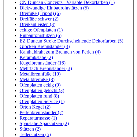
CN Duncan Concepts - Variable Dekorfarben (1)
Dickwandige Einbaurohrstützen (5)
Dreifüße (Tripod) (6)
Dreifüße schwer (2)
Dreikantleisten (3)
eckige Ofenplatten (1)
Einbaurohrstützen (6)
EZ Duncan Stroke Durchscheinende Dekorfarben (5)
Glocken Brennständer (3)
Kanthaldraht zum Brennen von Perlen (4)
Keramikstäbe (2)
Kugelbrennständer (16)
Mehrfach Brennständer (3)
Metallbrennfüße (10)
Metalldreifüße (8)
Ofenplatten eckig (9)
Ofenplatten gelocht (3)
Ofenplatten rund (8)
Ofenplatten Service (1)
Orton Kegel (2)
Perlenbrennständer (2)
Reparaturmasse (1)
Sparstäbe-Sparstützen (2)
Stützen (2)
Tellerstützen (5)