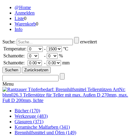
@Home
Anmelden
Liste
0
Warenkorb
0
Info
Suche:
erweitert
Temperatur:
-
°C
Schamotte:
-
%
Schamotte:
-
mm
Menu
Bücher
(170)
Werkzeuge
(483)
Glasuren
(371)
Keramische Malfarben
(341)
Brennhilfsmittel und Öfen
(149)