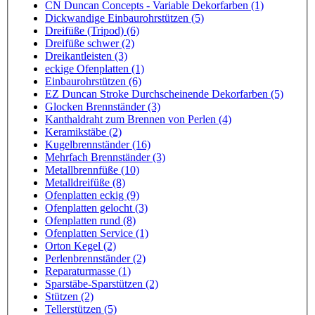
CN Duncan Concepts - Variable Dekorfarben (1)
Dickwandige Einbaurohrstützen (5)
Dreifüße (Tripod) (6)
Dreifüße schwer (2)
Dreikantleisten (3)
eckige Ofenplatten (1)
Einbaurohrstützen (6)
EZ Duncan Stroke Durchscheinende Dekorfarben (5)
Glocken Brennständer (3)
Kanthaldraht zum Brennen von Perlen (4)
Keramikstäbe (2)
Kugelbrennständer (16)
Mehrfach Brennständer (3)
Metallbrennfüße (10)
Metalldreifüße (8)
Ofenplatten eckig (9)
Ofenplatten gelocht (3)
Ofenplatten rund (8)
Ofenplatten Service (1)
Orton Kegel (2)
Perlenbrennständer (2)
Reparaturmasse (1)
Sparstäbe-Sparstützen (2)
Stützen (2)
Tellerstützen (5)