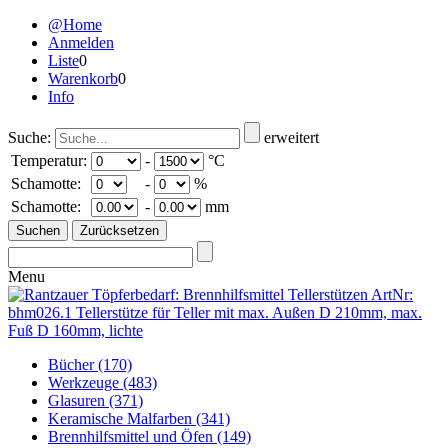
@Home
Anmelden
Liste
0
Warenkorb
0
Info
Suche:
erweitert
Temperatur:
-
°C
Schamotte:
-
%
Schamotte:
-
mm
Menu
Bücher
(170)
Werkzeuge
(483)
Glasuren
(371)
Keramische Malfarben
(341)
Brennhilfsmittel und Öfen
(149)