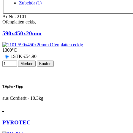
Zubehör (1)
ArtNr.:
2101
Ofenplatten eckig
590x450x20mm
1300°C
1STK
€
54,90
Merken
Kaufen
Töpfer-Tipp
aus Cordierit - 10,3kg
PYROTEC