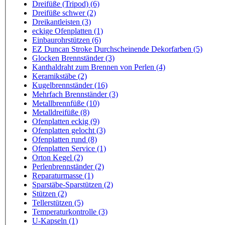
Dreifüße (Tripod) (6)
Dreifüße schwer (2)
Dreikantleisten (3)
eckige Ofenplatten (1)
Einbaurohrstützen (6)
EZ Duncan Stroke Durchscheinende Dekorfarben (5)
Glocken Brennständer (3)
Kanthaldraht zum Brennen von Perlen (4)
Keramikstäbe (2)
Kugelbrennständer (16)
Mehrfach Brennständer (3)
Metallbrennfüße (10)
Metalldreifüße (8)
Ofenplatten eckig (9)
Ofenplatten gelocht (3)
Ofenplatten rund (8)
Ofenplatten Service (1)
Orton Kegel (2)
Perlenbrennständer (2)
Reparaturmasse (1)
Sparstäbe-Sparstützen (2)
Stützen (2)
Tellerstützen (5)
Temperaturkontrolle (3)
U-Kapseln (1)