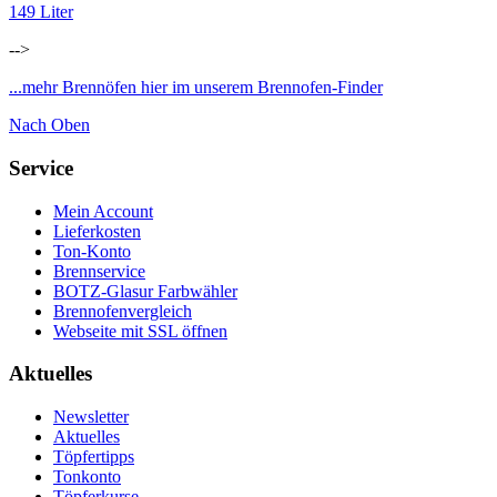
149 Liter
-->
...mehr Brennöfen hier im unserem Brennofen-Finder
Nach Oben
Service
Mein Account
Lieferkosten
Ton-Konto
Brennservice
BOTZ-Glasur Farbwähler
Brennofenvergleich
Webseite mit SSL öffnen
Aktuelles
Newsletter
Aktuelles
Töpfertipps
Tonkonto
Töpferkurse