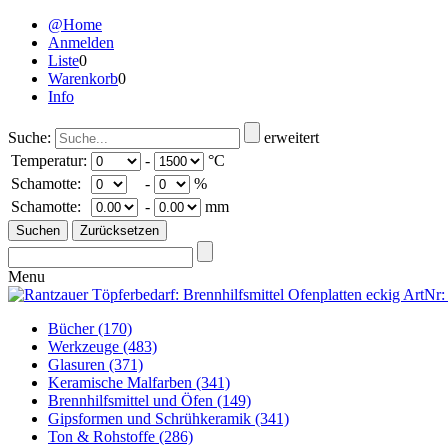
@Home
Anmelden
Liste
0
Warenkorb
0
Info
Suche:
erweitert
Temperatur:
-
°C
Schamotte:
-
%
Schamotte:
-
mm
Menu
Bücher
(170)
Werkzeuge
(483)
Glasuren
(371)
Keramische Malfarben
(341)
Brennhilfsmittel und Öfen
(149)
Gipsformen und Schrühkeramik
(341)
Ton & Rohstoffe
(286)