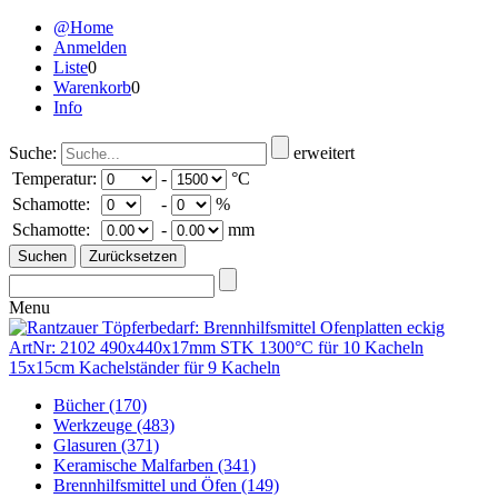
@Home
Anmelden
Liste
0
Warenkorb
0
Info
Suche:
erweitert
Temperatur:
-
°C
Schamotte:
-
%
Schamotte:
-
mm
Menu
Bücher
(170)
Werkzeuge
(483)
Glasuren
(371)
Keramische Malfarben
(341)
Brennhilfsmittel und Öfen
(149)