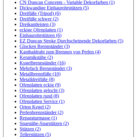
CN Duncan Concepts - Variable Dekorfarben (1)
Dickwandige Einbaurohrstützen (5)
Dreifüße (Tripod) (6)
Dreifüße schwer (2)
Dreikantleisten (3)
eckige Ofenplatten (1)
Einbaurohrstützen (6)
EZ Duncan Stroke Durchscheinende Dekorfarben (5)
Glocken Brennständer (3)
Kanthaldraht zum Brennen von Perlen (4)
Keramikstäbe (2)
Kugelbrennständer (16)
Mehrfach Brennständer (3)
Metallbrennfüße (10)
Metalldreifüße (8)
Ofenplatten eckig (9)
Ofenplatten gelocht (3)
Ofenplatten rund (8)
Ofenplatten Service (1)
Orton Kegel (2)
Perlenbrennständer (2)
Reparaturmasse (1)
Sparstäbe-Sparstützen (2)
Stützen (2)
Tellerstützen (5)