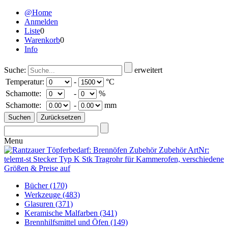
@Home
Anmelden
Liste
0
Warenkorb
0
Info
Suche:
erweitert
Temperatur:
-
°C
Schamotte:
-
%
Schamotte:
-
mm
Menu
Bücher
(170)
Werkzeuge
(483)
Glasuren
(371)
Keramische Malfarben
(341)
Brennhilfsmittel und Öfen
(149)