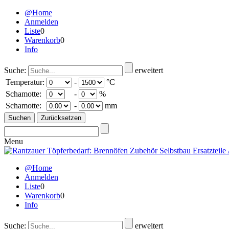
@Home
Anmelden
Liste
0
Warenkorb
0
Info
Suche:
erweitert
Temperatur:
-
°C
Schamotte:
-
%
Schamotte:
-
mm
Menu
@Home
Anmelden
Liste
0
Warenkorb
0
Info
Suche:
erweitert