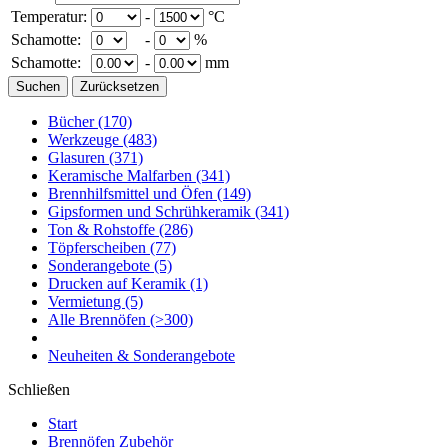
Temperatur:
-
°C
Schamotte:
-
%
Schamotte:
-
mm
Bücher
(170)
Werkzeuge
(483)
Glasuren
(371)
Keramische Malfarben
(341)
Brennhilfsmittel und Öfen
(149)
Gipsformen und Schrühkeramik
(341)
Ton & Rohstoffe
(286)
Töpferscheiben
(77)
Sonderangebote
(5)
Drucken auf Keramik
(1)
Vermietung
(5)
Alle Brennöfen
(>300)
Neuheiten & Sonderangebote
Schließen
Start
Brennöfen Zubehör