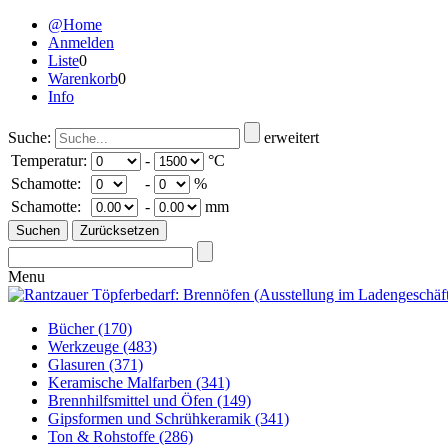
@Home
Anmelden
Liste
0
Warenkorb
0
Info
Suche:
erweitert
Temperatur:
-
°C
Schamotte:
-
%
Schamotte:
-
mm
Menu
Bücher
(170)
Werkzeuge
(483)
Glasuren
(371)
Keramische Malfarben
(341)
Brennhilfsmittel und Öfen
(149)
Gipsformen und Schrühkeramik
(341)
Ton & Rohstoffe
(286)