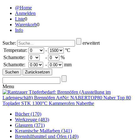
@Home
Anmelden
Liste
0
Warenkorb
0
Info
Suche:
erweitert
Temperatur:
-
°C
Schamotte:
-
%
Schamotte:
-
mm
Menu
Bücher
(170)
Werkzeuge
(483)
Glasuren
(371)
Keramische Malfarben
(341)
Brennhilfsmittel und Öfen
(149)