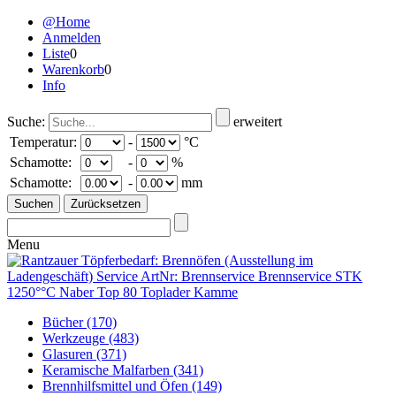
@Home
Anmelden
Liste
0
Warenkorb
0
Info
Suche:
erweitert
Temperatur:
-
°C
Schamotte:
-
%
Schamotte:
-
mm
Menu
Bücher
(170)
Werkzeuge
(483)
Glasuren
(371)
Keramische Malfarben
(341)
Brennhilfsmittel und Öfen
(149)