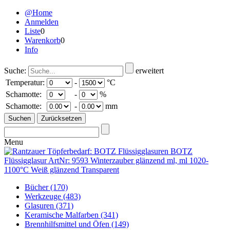
@Home
Anmelden
Liste
0
Warenkorb
0
Info
Suche:
erweitert
Temperatur:
-
°C
Schamotte:
-
%
Schamotte:
-
mm
Menu
Bücher
(170)
Werkzeuge
(483)
Glasuren
(371)
Keramische Malfarben
(341)
Brennhilfsmittel und Öfen
(149)