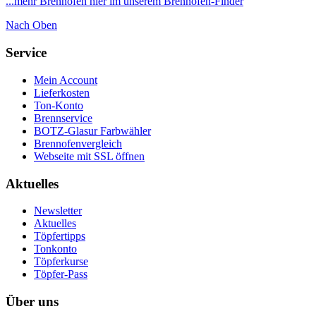
...mehr Brennöfen hier im unserem Brennofen-Finder
Nach Oben
Service
Mein Account
Lieferkosten
Ton-Konto
Brennservice
BOTZ-Glasur Farbwähler
Brennofenvergleich
Webseite mit SSL öffnen
Aktuelles
Newsletter
Aktuelles
Töpfertipps
Tonkonto
Töpferkurse
Töpfer-Pass
Über uns