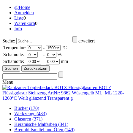
@Home
Anmelden
Liste
0
Warenkorb
0
Info
Suche:
erweitert
Temperatur:
-
°C
Schamotte:
-
%
Schamotte:
-
mm
Menu
Bücher
(170)
Werkzeuge
(483)
Glasuren
(371)
Keramische Malfarben
(341)
Brennhilfsmittel und Öfen
(149)