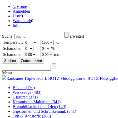
@Home
Anmelden
Liste
0
Warenkorb
0
Info
Suche:
erweitert
Temperatur:
-
°C
Schamotte:
-
%
Schamotte:
-
mm
Menu
Bücher
(170)
Werkzeuge
(483)
Glasuren
(371)
Keramische Malfarben
(341)
Brennhilfsmittel und Öfen
(149)
Gipsformen und Schrühkeramik
(341)
Ton & Rohstoffe
(286)