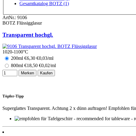
Gesamtkatalog BOTZ (1)
ArtNr.:
9106
BOTZ Flüssigglasur
Transparent hochgl.
1020-1100°C
200ml
€
6,30
€0,03/ml
800ml
€
18,50
€0,02/ml
Merken
Kaufen
Töpfer-Tipp
Superglattes Transparent. Achtung 2 x dünn auftragen! Empfohlen für