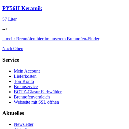
PY56H Keramik
57 Liter
-->
...mehr Brennöfen hier im unserem Brennofen-Finder
Nach Oben
Service
Mein Account
Lieferkosten
Ton-Konto
Brennservice
BOTZ-Glasur Farbwähler
Brennofenvergleich
Webseite mit SSL öffnen
Aktuelles
Newsletter