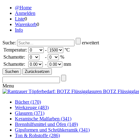
@Home
Anmelden
Liste
0
Warenkorb
0
Info
Suche:
erweitert
Temperatur:
-
°C
Schamotte:
-
%
Schamotte:
-
mm
Menu
Bücher
(170)
Werkzeuge
(483)
Glasuren
(371)
Keramische Malfarben
(341)
Brennhilfsmittel und Öfen
(149)
Gipsformen und Schrühkeramik
(341)
Ton & Rohstoffe
(286)