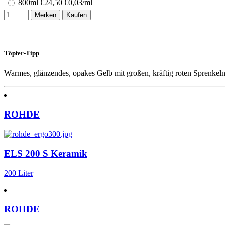
800ml
€
24,50
€0,03/ml
Merken
Kaufen
Töpfer-Tipp
Warmes, glänzendes, opakes Gelb mit großen, kräftig roten Sprenkeln
ROHDE
ELS 200 S Keramik
200 Liter
ROHDE