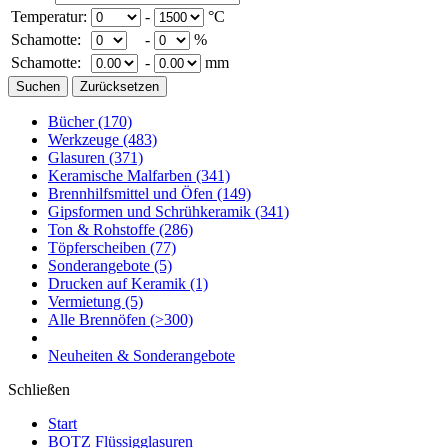
Temperatur:
-
°C
Schamotte:
-
%
Schamotte:
-
mm
Bücher
(170)
Werkzeuge
(483)
Glasuren
(371)
Keramische Malfarben
(341)
Brennhilfsmittel und Öfen
(149)
Gipsformen und Schrühkeramik
(341)
Ton & Rohstoffe
(286)
Töpferscheiben
(77)
Sonderangebote
(5)
Drucken auf Keramik
(1)
Vermietung
(5)
Alle Brennöfen
(>300)
Neuheiten & Sonderangebote
Schließen
Start
BOTZ Flüssigglasuren