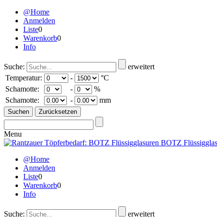
@Home
Anmelden
Liste
0
Warenkorb
0
Info
Suche:
erweitert
Temperatur:
-
°C
Schamotte:
-
%
Schamotte:
-
mm
Menu
@Home
Anmelden
Liste
0
Warenkorb
0
Info
Suche:
erweitert