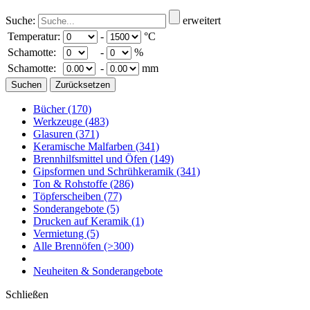
Suche:
erweitert
Temperatur:
-
°C
Schamotte:
-
%
Schamotte:
-
mm
Bücher
(170)
Werkzeuge
(483)
Glasuren
(371)
Keramische Malfarben
(341)
Brennhilfsmittel und Öfen
(149)
Gipsformen und Schrühkeramik
(341)
Ton & Rohstoffe
(286)
Töpferscheiben
(77)
Sonderangebote
(5)
Drucken auf Keramik
(1)
Vermietung
(5)
Alle Brennöfen
(>300)
Neuheiten & Sonderangebote
Schließen