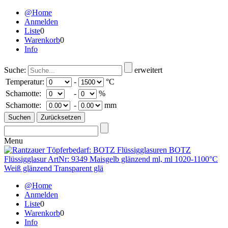
@Home
Anmelden
Liste
0
Warenkorb
0
Info
Suche:
erweitert
Temperatur:
-
°C
Schamotte:
-
%
Schamotte:
-
mm
Menu
@Home
Anmelden
Liste
0
Warenkorb
0
Info