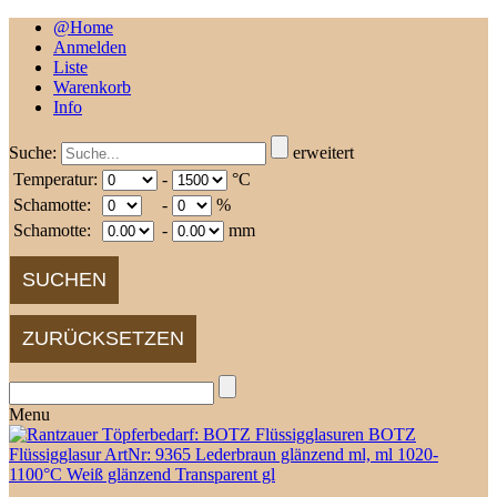
@Home
Anmelden
Liste
Warenkorb
Info
Suche:
erweitert
Temperatur:
-
°C
Schamotte:
-
%
Schamotte:
-
mm
Menu