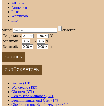
@Home
Anmelden
Liste
Warenkorb
Info
Suche:
erweitert
Temperatur:
-
°C
Schamotte:
-
%
Schamotte:
-
mm
Bücher
(170)
Werkzeuge
(483)
Glasuren
(371)
Keramische Malfarben
(341)
Brennhilfsmittel und Öfen
(149)
Gipsformen und Schrühkeramik
(341)