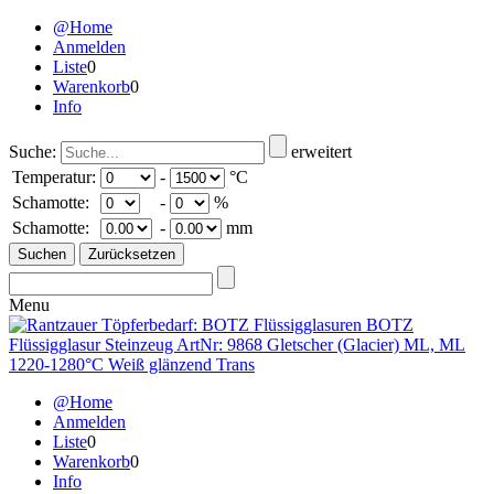
@Home
Anmelden
Liste
0
Warenkorb
0
Info
Suche:
erweitert
Temperatur:
-
°C
Schamotte:
-
%
Schamotte:
-
mm
Menu
@Home
Anmelden
Liste
0
Warenkorb
0
Info