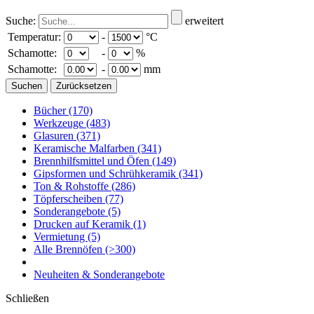
Suche:
erweitert
Temperatur:
-
°C
Schamotte:
-
%
Schamotte:
-
mm
Bücher
(170)
Werkzeuge
(483)
Glasuren
(371)
Keramische Malfarben
(341)
Brennhilfsmittel und Öfen
(149)
Gipsformen und Schrühkeramik
(341)
Ton & Rohstoffe
(286)
Töpferscheiben
(77)
Sonderangebote
(5)
Drucken auf Keramik
(1)
Vermietung
(5)
Alle Brennöfen
(>300)
Neuheiten & Sonderangebote
Schließen