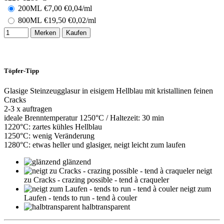
200ML
€
7,00
€0,04/ml
800ML
€
19,50
€0,02/ml
Merken
Kaufen
Töpfer-Tipp
Glasige Steinzeugglasur in eisigem Hellblau mit kristallinen feinen
Cracks
2-3 x auftragen
ideale Brenntemperatur 1250°C / Haltezeit: 30 min
1220°C: zartes kühles Hellblau
1250°C: wenig Veränderung
1280°C: etwas heller und glasiger, neigt leicht zum laufen
glänzend
neigt
zu Cracks - crazing possible - tend à craqueler
neigt zum
Laufen - tends to run - tend à couler
halbtransparent