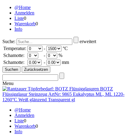
@Home
Anmelden
Liste
0
Warenkorb
0
Info
Suche:
erweitert
Temperatur:
-
°C
Schamotte:
-
%
Schamotte:
-
mm
Menu
@Home
Anmelden
Liste
0
Warenkorb
0
Info