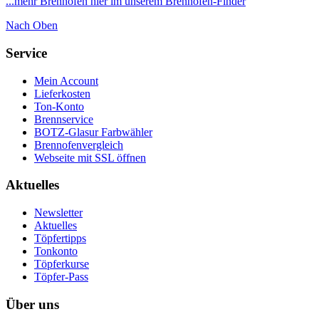
...mehr Brennöfen hier im unserem Brennofen-Finder
Nach Oben
Service
Mein Account
Lieferkosten
Ton-Konto
Brennservice
BOTZ-Glasur Farbwähler
Brennofenvergleich
Webseite mit SSL öffnen
Aktuelles
Newsletter
Aktuelles
Töpfertipps
Tonkonto
Töpferkurse
Töpfer-Pass
Über uns