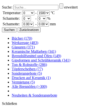
Suche:
erweitert
Temperatur:
-
°C
Schamotte:
-
%
Schamotte:
-
mm
Bücher
(170)
Werkzeuge
(483)
Glasuren
(371)
Keramische Malfarben
(341)
Brennhilfsmittel und Öfen
(149)
Gipsformen und Schrühkeramik
(341)
Ton & Rohstoffe
(286)
Töpferscheiben
(77)
Sonderangebote
(5)
Drucken auf Keramik
(1)
Vermietung
(5)
Alle Brennöfen
(>300)
Neuheiten & Sonderangebote
Schließen