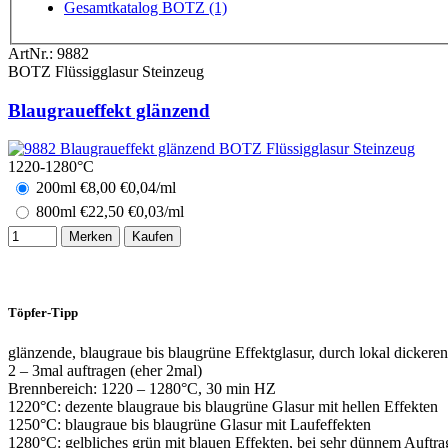
Gesamtkatalog BOTZ (1)
ArtNr.:
9882
BOTZ Flüssigglasur Steinzeug
Blaugraueffekt glänzend
1220-1280°C
200ml
€
8,00
€0,04/ml
800ml
€
22,50
€0,03/ml
Merken
Kaufen
Töpfer-Tipp
glänzende, blaugraue bis blaugrüne Effektglasur, durch lokal dickere
2 – 3mal auftragen (eher 2mal)
Brennbereich: 1220 – 1280°C, 30 min HZ
1220°C: dezente blaugraue bis blaugrüne Glasur mit hellen Effekten
1250°C: blaugraue bis blaugrüne Glasur mit Laufeffekten
1280°C: gelbliches grün mit blauen Effekten, bei sehr dünnem Auftr