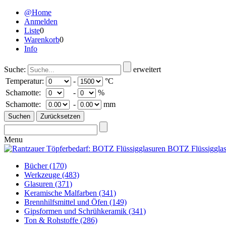
@Home
Anmelden
Liste
0
Warenkorb
0
Info
Suche:
erweitert
Temperatur:
-
°C
Schamotte:
-
%
Schamotte:
-
mm
Menu
Bücher
(170)
Werkzeuge
(483)
Glasuren
(371)
Keramische Malfarben
(341)
Brennhilfsmittel und Öfen
(149)
Gipsformen und Schrühkeramik
(341)
Ton & Rohstoffe
(286)