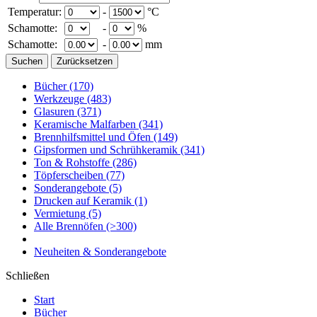
Temperatur:
-
°C
Schamotte:
-
%
Schamotte:
-
mm
Bücher
(170)
Werkzeuge
(483)
Glasuren
(371)
Keramische Malfarben
(341)
Brennhilfsmittel und Öfen
(149)
Gipsformen und Schrühkeramik
(341)
Ton & Rohstoffe
(286)
Töpferscheiben
(77)
Sonderangebote
(5)
Drucken auf Keramik
(1)
Vermietung
(5)
Alle Brennöfen
(>300)
Neuheiten & Sonderangebote
Schließen
Start
Bücher