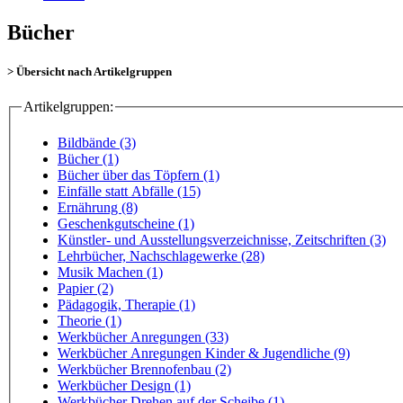
Bücher
> Übersicht nach Artikelgruppen
Artikelgruppen:
Bildbände (3)
Bücher (1)
Bücher über das Töpfern (1)
Einfälle statt Abfälle (15)
Ernährung (8)
Geschenkgutscheine (1)
Künstler- und Ausstellungsverzeichnisse, Zeitschriften (3)
Lehrbücher, Nachschlagewerke (28)
Musik Machen (1)
Papier (2)
Pädagogik, Therapie (1)
Theorie (1)
Werkbücher Anregungen (33)
Werkbücher Anregungen Kinder & Jugendliche (9)
Werkbücher Brennofenbau (2)
Werkbücher Design (1)
Werkbücher Drehen auf der Scheibe (1)