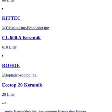
80 Liter
KITTEC
CL 600-5 Keramik
610 Liter
ROHDE
Ecotop 20 Keramik
20 Liter
-->
...mehr Brennöfen hier im unserem Brennofen-Finder