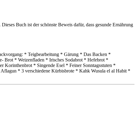
t. Dieses Buch ist der schönste Beweis dafür, dass gesunde Ernährung
 Backvorgang: * Teigbearbeitung * Gärung * Das Backen *
 Brot * Weizenfladen * Irisches Sodabrot * Hefebrot *
ser Korinthenbrot * Singende Esel * Feiner Sonntagsstuten *
 Aflagun * 3 verschiedene Kürbisbrote * Kahk Wusula el al Habit *