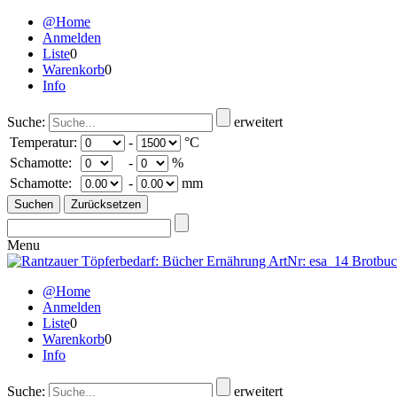
@Home
Anmelden
Liste
0
Warenkorb
0
Info
Suche:
erweitert
Temperatur:
-
°C
Schamotte:
-
%
Schamotte:
-
mm
Menu
@Home
Anmelden
Liste
0
Warenkorb
0
Info
Suche:
erweitert