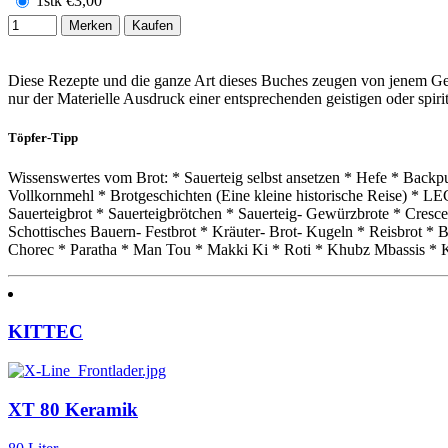
1stk
€
3,00
Merken
Kaufen
Diese Rezepte und die ganze Art dieses Buches zeugen von jenem Geis
nur der Materielle Ausdruck einer entsprechenden geistigen oder spirit
Töpfer-Tipp
Wissenswertes vom Brot: * Sauerteig selbst ansetzen * Hefe * Backp
Vollkornmehl * Brotgeschichten (Eine kleine historische Reise) * 
Sauerteigbrot * Sauerteigbrötchen * Sauerteig- Gewürzbrote * Cresce
Schottisches Bauern- Festbrot * Kräuter- Brot- Kugeln * Reisbrot *
Chorec * Paratha * Man Tou * Makki Ki * Roti * Khubz Mbassis * 
KITTEC
XT 80 Keramik