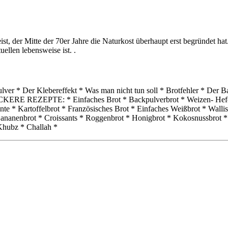
t, der Mitte der 70er Jahre die Naturkost überhaupt erst begründet ha
uellen lebensweise ist. .
ulver * Der Klebereffekt * Was man nicht tun soll * Brotfehler * Der
LECKERE REZEPTE: * Einfaches Brot * Backpulverbrot * Weizen- Hefe-
nte * Kartoffelbrot * Französisches Brot * Einfaches Weißbrot * Walli
 Bananenbrot * Croissants * Roggenbrot * Honigbrot * Kokosnussbrot *
Khubz * Challah *